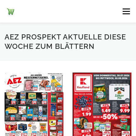
Zum
Inhalt
Menü
springen
ЕDEKA
ALDI SÜD
ALDI NORD
KAUFLAND
AEZ PROSPEKT AKTUELLE DIESE
WOCHE ZUM BLÄTTERN
LIDL
NETTO DISCOUNT
NORMA
REWE
+ ALLE