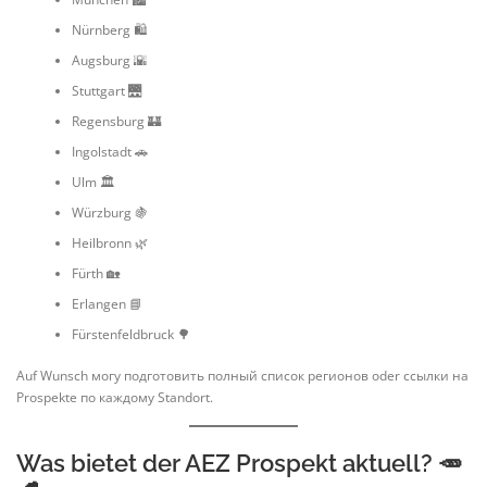
Nürnberg 🛍️
Augsburg 🌇
Stuttgart 🌉
Regensburg 🏰
Ingolstadt 🚗
Ulm 🏛️
Würzburg 🍇
Heilbronn 🌿
Fürth 🏡
Erlangen 📘
Fürstenfeldbruck 🌳
Auf Wunsch могу подготовить полный список регионов oder ссылки на
Prospekte по каждому Standort.
Was bietet der AEZ Prospekt aktuell? 🥕