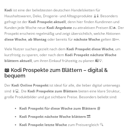
Kodi
ist eine der beliebtesten deutschen Handelsketten für
Haushaltswaren, Deko, Drogerie- und Alltagsprodukte 🧹🕯️. Besonders
gefragt ist der
Kodi Prospekt aktuell
, denn hier finden Kundinnen und
Kunden jede Woche neue
Kodi Angebote
zu attraktiven Preisen 💶🔥. Der
Prospekt erscheint regelmäßig und zeigt übersichtlich, welche Aktionen
diese Woche
,
ab Montag
oder bereits für
nächste Woche
gelten 📅👀.
Viele Nutzer suchen gezielt nach dem
Kodi Prospekt diese Woche
, um
kurzfristig zu sparen, oder nach dem
Kodi Prospekt nächste Woche
blättern aktuell
, um ihren Einkauf frühzeitig zu planen 🛍️💡.
📖 Kodi Prospekte zum Blättern – digital &
bequem
Der
Kodi Online Prospekt
ist ideal für alle, die lieber digital unterwegs
sind 📱💻. Die
Kodi Prospekte zum Blättern
bieten eine klare Struktur,
große Produktbilder und gut sichtbare Preise. Besonders beliebt sind:
Kodi Prospekt für diese Woche zum Blättern
📘
Kodi Prospekt nächste Woche blättern
🔜
Kodi Prospekt letzte Woche
zum Preisvergleich 🔍