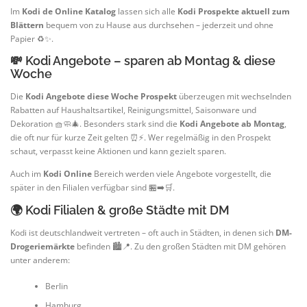
Im
Kodi de Online Katalog
lassen sich alle
Kodi Prospekte aktuell zum
Blättern
bequem von zu Hause aus durchsehen – jederzeit und ohne
Papier ♻️✨.
💸 Kodi Angebote – sparen ab Montag & diese
Woche
Die
Kodi Angebote diese Woche Prospekt
überzeugen mit wechselnden
Rabatten auf Haushaltsartikel, Reinigungsmittel, Saisonware und
Dekoration 🧺🧼🎄. Besonders stark sind die
Kodi Angebote ab Montag
,
die oft nur für kurze Zeit gelten ⏰⚡. Wer regelmäßig in den Prospekt
schaut, verpasst keine Aktionen und kann gezielt sparen.
Auch im
Kodi Online
Bereich werden viele Angebote vorgestellt, die
später in den Filialen verfügbar sind 🏪➡️🛒.
🌍 Kodi Filialen & große Städte mit DM
Kodi ist deutschlandweit vertreten – oft auch in Städten, in denen sich
DM-
Drogeriemärkte
befinden 🏙️📍. Zu den großen Städten mit DM gehören
unter anderem:
Berlin
Hamburg