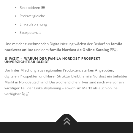
Rezeptideen 🍽️
Preisvergleiche
Einkaufsplanung
Sparpotenzial
Und mit der zunehmenden Digitalisierung wächst der Bedarf an
famila
nordwest
online
und dem
famila Nordost de Online Katalog
⏰💻.
🛒 FAZIT – WARUM DER FAMILA NORDOST PROSPEKT
UNVERZICHTBAR BLEIBT
Dank der Mischung aus regionalen Produkten, starken Angeboten,
digitalen Prospekten und klarer Struktur bleibt famila Nordost ein beliebter
Markt in Norddeutschland. Die wöchentlichen Flyer sind nach wie vor ein
wichtiger Teil der Einkaufsplanung – sowohl im Markt als auch online
verfügbar 🚀🛒.