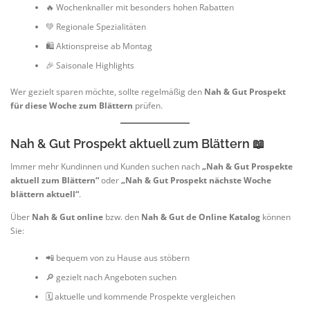
🔥 Wochenknaller mit besonders hohen Rabatten
💚 Regionale Spezialitäten
🛍️ Aktionspreise ab Montag
🎉 Saisonale Highlights
Wer gezielt sparen möchte, sollte regelmäßig den
Nah & Gut Prospekt
für diese Woche zum Blättern
prüfen.
Nah & Gut Prospekt aktuell zum Blättern 📖
Immer mehr Kundinnen und Kunden suchen nach
„Nah & Gut Prospekte
aktuell zum Blättern“
oder
„Nah & Gut Prospekt nächste Woche
blättern aktuell“
.
Über
Nah & Gut online
bzw. den
Nah & Gut de Online Katalog
können
Sie:
📲 bequem von zu Hause aus stöbern
🔎 gezielt nach Angeboten suchen
🗓️ aktuelle und kommende Prospekte vergleichen