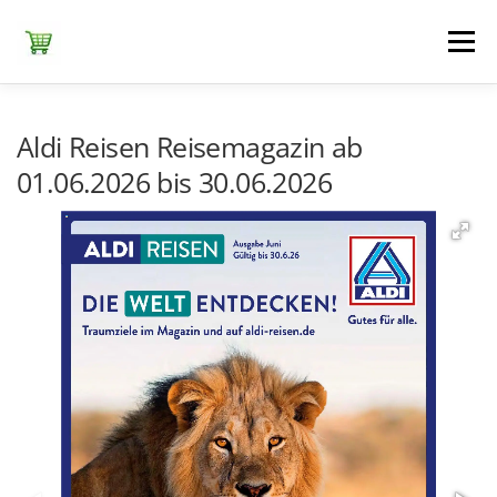
Zum
Inhalt
Menü
springen
ЕDEKA
ALDI SÜD
ALDI NORD
KAUFLAND
Aldi Reisen Reisemagazin ab
01.06.2026 bis 30.06.2026
LIDL
NETTO DISCOUNT
NORMA
REWE
+ ALLE