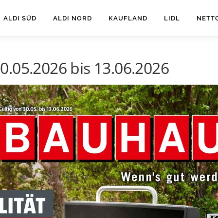
ALDI SÜD
ALDI NORD
KAUFLAND
LIDL
NETT
0.05.2026 bis 13.06.2026