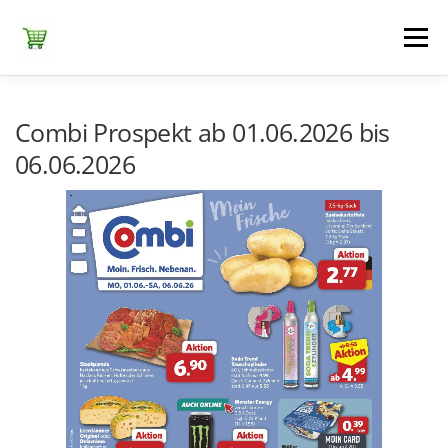
Zum
Inhalt
Menü
springen
ЕDEKA
ALDI SÜD
ALDI NORD
KAUFLAND
Combi Prospekt ab 01.06.2026 bis
06.06.2026
LIDL
NETTO DISCOUNT
NORMA
REWE
+ ALLE