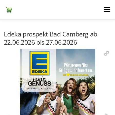
Zum
Inhalt
Menü
springen
ЕDEKA
ALDI SÜD
ALDI NORD
KAUFLAND
Edeka prospekt Bad Camberg ab
22.06.2026 bis 27.06.2026
LIDL
NETTO DISCOUNT
NORMA
REWE
+ ALLE