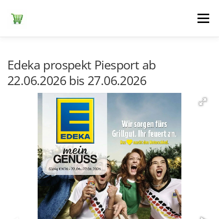
Zum
Inhalt
Menü
springen
ЕDEKA
ALDI SÜD
ALDI NORD
KAUFLAND
Edeka prospekt Piesport ab
22.06.2026 bis 27.06.2026
LIDL
NETTO DISCOUNT
NORMA
REWE
+ ALLE