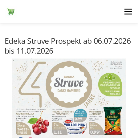
Zum
Inhalt
Menü
springen
ЕDEKA
ALDI SÜD
ALDI NORD
KAUFLAND
Edeka Struve Prospekt ab 06.07.2026
bis 11.07.2026
LIDL
NETTO DISCOUNT
NORMA
REWE
+ ALLE