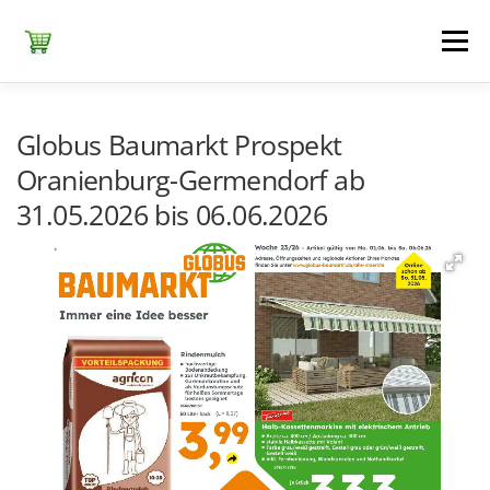
Zum
Inhalt
Menü
springen
ЕDEKA
ALDI SÜD
ALDI NORD
KAUFLAND
Globus Baumarkt Prospekt
Oranienburg-Germendorf ab
31.05.2026 bis 06.06.2026
LIDL
NETTO DISCOUNT
NORMA
REWE
+ ALLE