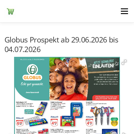
Zum
Inhalt
Menü
springen
ЕDEKA
ALDI SÜD
ALDI NORD
KAUFLAND
Globus Prospekt ab 29.06.2026 bis
04.07.2026
LIDL
NETTO DISCOUNT
NORMA
REWE
+ ALLE