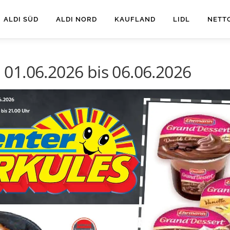
ALDI SÜD
ALDI NORD
KAUFLAND
LIDL
NETT
01.06.2026 bis 06.06.2026