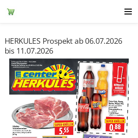
Zum
Inhalt
Menü
springen
ЕDEKA
ALDI SÜD
ALDI NORD
KAUFLAND
HERKULES Prospekt ab 06.07.2026
bis 11.07.2026
LIDL
NETTO DISCOUNT
NORMA
REWE
+ ALLE