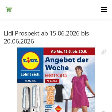
Zum
Inhalt
Menü
springen
ЕDEKA
ALDI SÜD
ALDI NORD
KAUFLAND
Lidl Prospekt ab 15.06.2026 bis
20.06.2026
LIDL
NETTO DISCOUNT
NORMA
REWE
+ ALLE