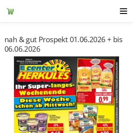
Zum
Inhalt
Menü
springen
ЕDEKA
ALDI SÜD
ALDI NORD
KAUFLAND
nah & gut Prospekt 01.06.2026 + bis
06.06.2026
LIDL
NETTO DISCOUNT
NORMA
REWE
+ ALLE