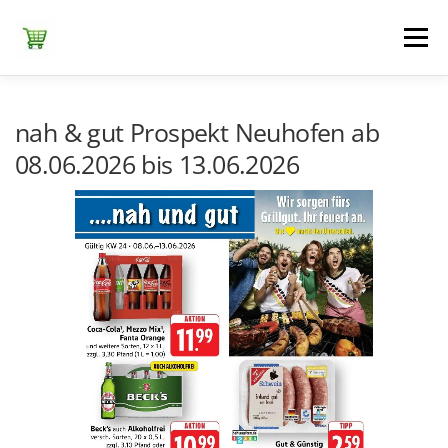
Zum
Inhalt
Menü
springen
ЕDEKA
ALDI SÜD
ALDI NORD
KAUFLAND
nah & gut Prospekt Neuhofen ab
08.06.2026 bis 13.06.2026
LIDL
NETTO DISCOUNT
NORMA
REWE
+ ALLE