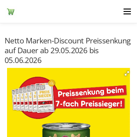
Zum
Inhalt
Menü
springen
ЕDEKA
ALDI SÜD
ALDI NORD
KAUFLAND
Netto Marken-Discount Preissenkung
auf Dauer ab 29.05.2026 bis
05.06.2026
LIDL
NETTO DISCOUNT
NORMA
REWE
+ ALLE