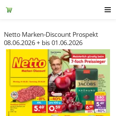
Zum
Inhalt
Menü
springen
ЕDEKA
ALDI SÜD
ALDI NORD
KAUFLAND
Netto Marken-Discount Prospekt
08.06.2026 + bis 01.06.2026
LIDL
NETTO DISCOUNT
NORMA
REWE
+ ALLE