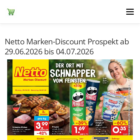
Zum
Inhalt
Menü
springen
ЕDEKA
ALDI SÜD
ALDI NORD
KAUFLAND
Netto Marken-Discount Prospekt ab
29.06.2026 bis 04.07.2026
LIDL
NETTO DISCOUNT
NORMA
REWE
+ ALLE