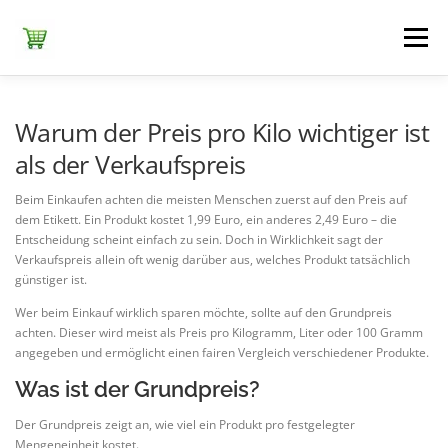
Zum
Inhalt
Menü
springen
ЕDEKA
ALDI SÜD
ALDI NORD
KAUFLAND
Warum der Preis pro Kilo wichtiger ist
als der Verkaufspreis
LIDL
NETTO DISCOUNT
NORMA
REWE
Beim Einkaufen achten die meisten Menschen zuerst auf den Preis auf
dem Etikett. Ein Produkt kostet 1,99 Euro, ein anderes 2,49 Euro – die
Entscheidung scheint einfach zu sein. Doch in Wirklichkeit sagt der
Verkaufspreis allein oft wenig darüber aus, welches Produkt tatsächlich
+ ALLE
günstiger ist.
Wer beim Einkauf wirklich sparen möchte, sollte auf den Grundpreis
achten. Dieser wird meist als Preis pro Kilogramm, Liter oder 100 Gramm
angegeben und ermöglicht einen fairen Vergleich verschiedener Produkte.
Was ist der Grundpreis?
Der Grundpreis zeigt an, wie viel ein Produkt pro festgelegter
Mengeneinheit kostet.