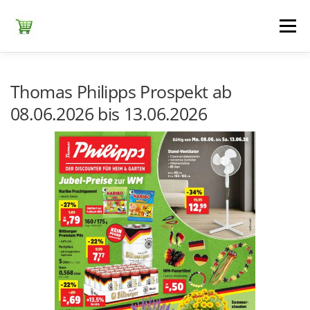
Zum
Inhalt
Menü
springen
ЕDEKA
ALDI SÜD
ALDI NORD
KAUFLAND
Thomas Philipps Prospekt ab
08.06.2026 bis 13.06.2026
LIDL
NETTO DISCOUNT
NORMA
REWE
+ ALLE