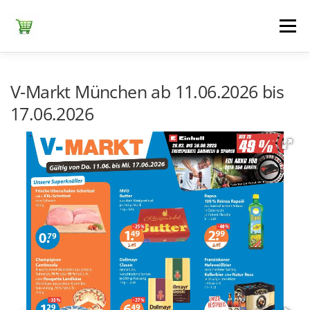
Zum
Inhalt
Menü
springen
ЕDEKA
ALDI SÜD
ALDI NORD
KAUFLAND
V-Markt München ab 11.06.2026 bis
17.06.2026
LIDL
NETTO DISCOUNT
NORMA
REWE
+ ALLE