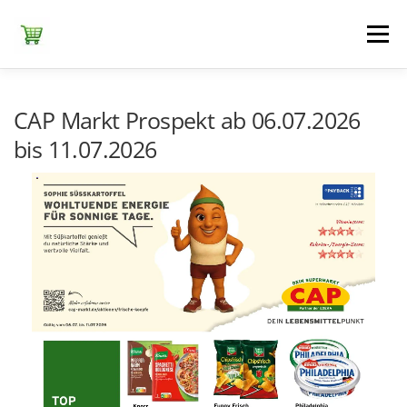
Zum
Inhalt
Menü
springen
ЕDEKA
ALDI SÜD
ALDI NORD
KAUFLAND
CAP Markt Prospekt ab 06.07.2026
bis 11.07.2026
LIDL
NETTO DISCOUNT
NORMA
REWE
+ ALLE