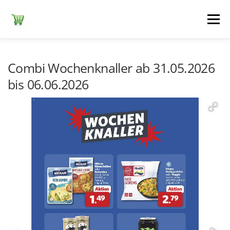
Zum
Inhalt
Menü
springen
ЕDEKA
ALDI SÜD
ALDI NORD
KAUFLAND
Combi Wochenknaller ab 31.05.2026
bis 06.06.2026
LIDL
NETTO DISCOUNT
NORMA
REWE
+ ALLE