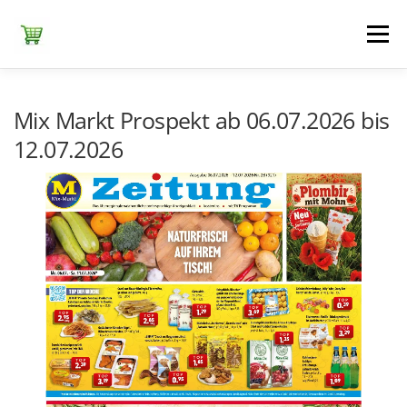
Zum
Inhalt
Menü
springen
ЕDEKA
ALDI SÜD
ALDI NORD
KAUFLAND
Mix Markt Prospekt ab 06.07.2026 bis
12.07.2026
LIDL
NETTO DISCOUNT
NORMA
REWE
+ ALLE