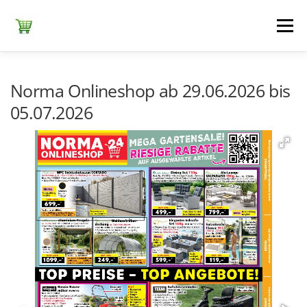
Zum
Inhalt
Menü
springen
ЕDEKA
ALDI SÜD
ALDI NORD
KAUFLAND
Norma Onlineshop ab 29.06.2026 bis
05.07.2026
LIDL
NETTO DISCOUNT
NORMA
REWE
+ ALLE