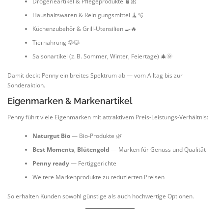
Drogerieartikel & Pflegeprodukte 🧴🎀
Haushaltswaren & Reinigungsmittel 🧹🫧
Küchenzubehör & Grill‑Utensilien 🍳🔥
Tiernahrung 🐶🐱
Saisonartikel (z. B. Sommer, Winter, Feiertage) 🎄🌞
Damit deckt Penny ein breites Spektrum ab — vom Alltag bis zur
Sonderaktion.
Eigenmarken & Markenartikel
Penny führt viele Eigenmarken mit attraktivem Preis-Leistungs-Verhältnis:
Naturgut Bio
— Bio‑Produkte 🌿
Best Moments
,
Blütengold
— Marken für Genuss und Qualität
Penny ready
— Fertiggerichte
Weitere Markenprodukte zu reduzierten Preisen
So erhalten Kunden sowohl günstige als auch hochwertige Optionen.