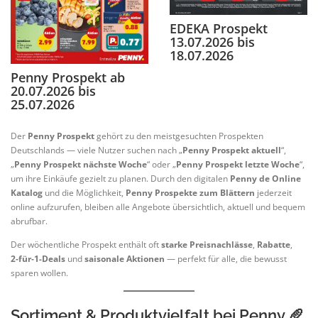
EDEKA Prospekt
13.07.2026 bis
18.07.2026
Penny Prospekt ab
20.07.2026 bis
25.07.2026
Der
Penny Prospekt
gehört zu den meistgesuchten Prospekten
Deutschlands — viele Nutzer suchen nach „
Penny Prospekt aktuell
“,
„
Penny Prospekt nächste Woche
“ oder „
Penny Prospekt letzte Woche
“,
um ihre Einkäufe gezielt zu planen. Durch den digitalen
Penny de Online
Katalog
und die Möglichkeit,
Penny Prospekte zum Blättern
jederzeit
online aufzurufen, bleiben alle Angebote übersichtlich, aktuell und bequem
abrufbar.
Der wöchentliche Prospekt enthält oft
starke Preisnachlässe
,
Rabatte
,
2‑für‑1-Deals
und
saisonale Aktionen
— perfekt für alle, die bewusst
sparen wollen.
Sortiment & Produktvielfalt bei Penny 🥖