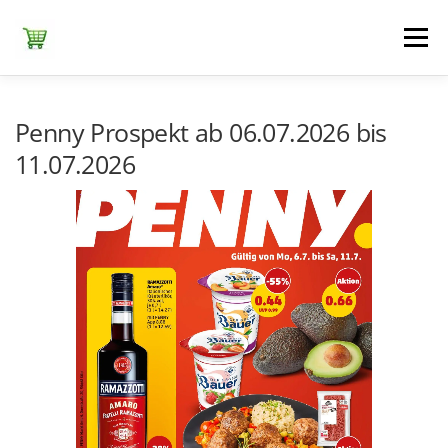
Zum
Inhalt
Menü
springen
ЕDEKA
ALDI SÜD
ALDI NORD
KAUFLAND
Penny Prospekt ab 06.07.2026 bis
11.07.2026
LIDL
NETTO DISCOUNT
NORMA
REWE
+ ALLE