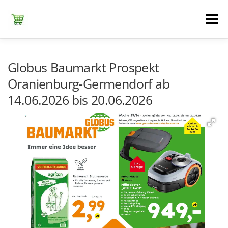
Zum
Inhalt
Menü
springen
ЕDEKA
ALDI SÜD
ALDI NORD
KAUFLAND
Globus Baumarkt Prospekt
Oranienburg-Germendorf ab
14.06.2026 bis 20.06.2026
LIDL
NETTO DISCOUNT
NORMA
REWE
+ ALLE