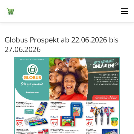
Zum
Inhalt
Menü
springen
ЕDEKA
ALDI SÜD
ALDI NORD
KAUFLAND
Globus Prospekt ab 22.06.2026 bis
27.06.2026
LIDL
NETTO DISCOUNT
NORMA
REWE
+ ALLE