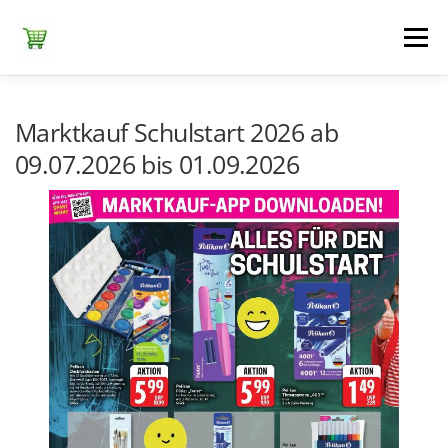
Zum
Inhalt
Menü
springen
ЕDEKA
ALDI SÜD
ALDI NORD
KAUFLAND
Marktkauf Schulstart 2026 ab
09.07.2026 bis 01.09.2026
LIDL
NETTO DISCOUNT
NORMA
REWE
+ ALLE