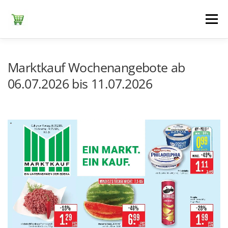
Zum
Inhalt
Menü
springen
ЕDEKA
ALDI SÜD
ALDI NORD
KAUFLAND
Marktkauf Wochenangebote ab
06.07.2026 bis 11.07.2026
LIDL
NETTO DISCOUNT
NORMA
REWE
+ ALLE