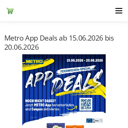
Zum
Inhalt
Menü
springen
ЕDEKA
ALDI SÜD
ALDI NORD
KAUFLAND
Metro App Deals ab 15.06.2026 bis
20.06.2026
LIDL
NETTO DISCOUNT
NORMA
REWE
+ ALLE