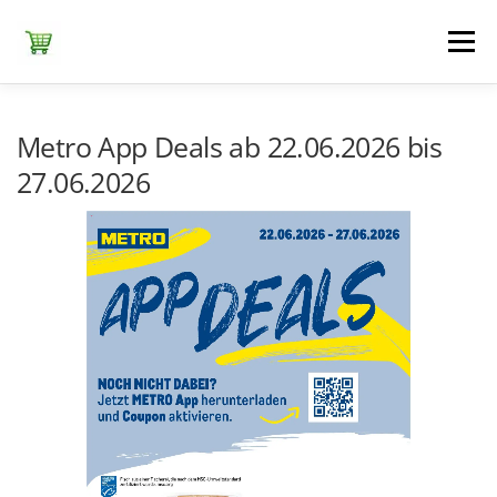
Zum
Inhalt
Menü
springen
ЕDEKA
ALDI SÜD
ALDI NORD
KAUFLAND
Metro App Deals ab 22.06.2026 bis
27.06.2026
LIDL
NETTO DISCOUNT
NORMA
REWE
+ ALLE