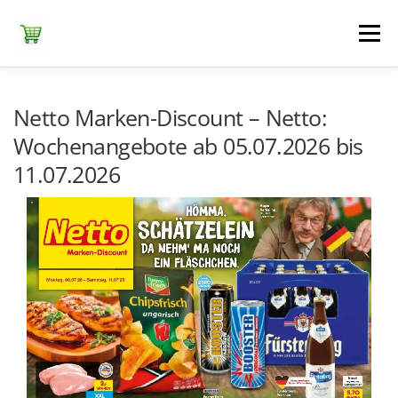
Zum
Inhalt
Menü
springen
ЕDEKA
ALDI SÜD
ALDI NORD
KAUFLAND
Netto Marken-Discount – Netto:
Wochenangebote ab 05.07.2026 bis
11.07.2026
LIDL
NETTO DISCOUNT
NORMA
REWE
+ ALLE