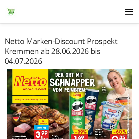
Zum
Inhalt
Menü
springen
ЕDEKA
ALDI SÜD
ALDI NORD
KAUFLAND
Netto Marken-Discount Prospekt
Kremmen ab 28.06.2026 bis
04.07.2026
LIDL
NETTO DISCOUNT
NORMA
REWE
+ ALLE