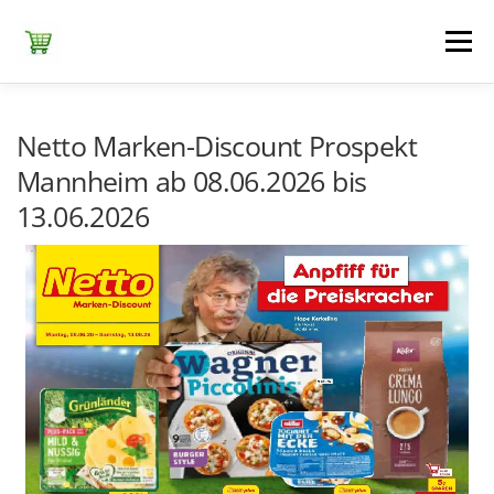
Zum
Inhalt
Menü
springen
ЕDEKA
ALDI SÜD
ALDI NORD
KAUFLAND
Netto Marken-Discount Prospekt
Mannheim ab 08.06.2026 bis
13.06.2026
LIDL
NETTO DISCOUNT
NORMA
REWE
+ ALLE