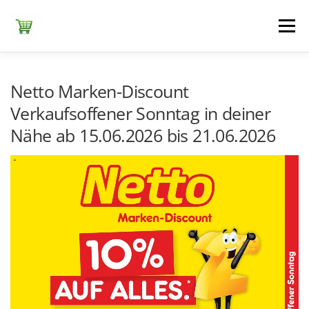
Zum
Inhalt
Menü
springen
ЕDEKA
ALDI SÜD
ALDI NORD
KAUFLAND
Netto Marken-Discount
Verkaufsoffener Sonntag in deiner
Nähe ab 15.06.2026 bis 21.06.2026
LIDL
NETTO DISCOUNT
NORMA
REWE
+ ALLE