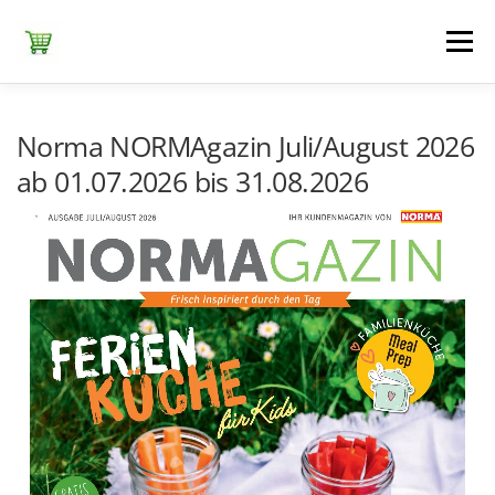
Zum
Inhalt
Menü
springen
ЕDEKA
ALDI SÜD
ALDI NORD
KAUFLAND
Norma NORMAgazin Juli/August 2026
ab 01.07.2026 bis 31.08.2026
LIDL
NETTO DISCOUNT
NORMA
REWE
+ ALLE