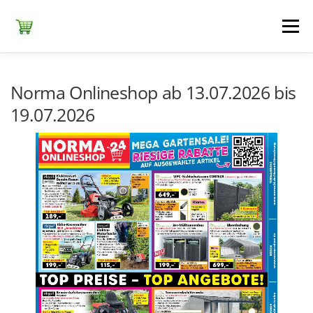
Zum
Inhalt
Menü
springen
ЕDEKA
ALDI SÜD
ALDI NORD
KAUFLAND
Norma Onlineshop ab 13.07.2026 bis
19.07.2026
LIDL
NETTO DISCOUNT
NORMA
REWE
+ ALLE