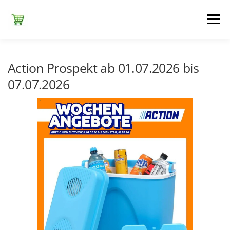
Zum
Inhalt
Menü
springen
ЕDEKA
ALDI SÜD
ALDI NORD
KAUFLAND
Action Prospekt ab 01.07.2026 bis
07.07.2026
LIDL
NETTO DISCOUNT
NORMA
REWE
+ ALLE