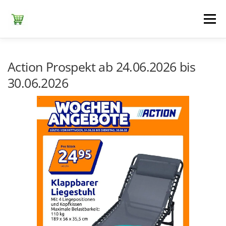
Zum
Inhalt
Menü
springen
ЕDEKA
ALDI SÜD
ALDI NORD
KAUFLAND
Action Prospekt ab 24.06.2026 bis
30.06.2026
LIDL
NETTO DISCOUNT
NORMA
REWE
+ ALLE