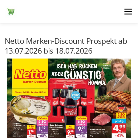
Zum
Inhalt
Menü
springen
ЕDEKA
ALDI SÜD
ALDI NORD
KAUFLAND
Netto Marken-Discount Prospekt ab
13.07.2026 bis 18.07.2026
LIDL
NETTO DISCOUNT
NORMA
REWE
+ ALLE