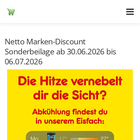
Zum
Inhalt
Menü
springen
ЕDEKA
ALDI SÜD
ALDI NORD
KAUFLAND
Netto Marken-Discount
Sonderbeilage ab 30.06.2026 bis
06.07.2026
LIDL
NETTO DISCOUNT
NORMA
REWE
+ ALLE