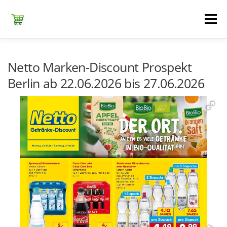
Zum
Inhalt
Menü
springen
ЕDEKA
ALDI SÜD
ALDI NORD
KAUFLAND
Netto Marken-Discount Prospekt
Berlin ab 22.06.2026 bis 27.06.2026
LIDL
NETTO DISCOUNT
NORMA
REWE
+ ALLE